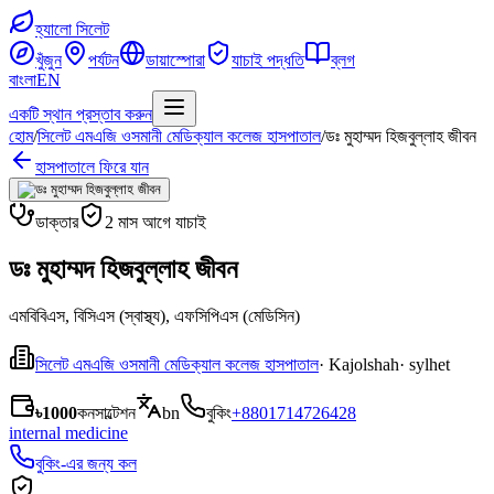
হ্যালো সিলেট
খুঁজুন
পর্যটন
ডায়াস্পোরা
যাচাই পদ্ধতি
ব্লগ
বাংলা
EN
একটি স্থান প্রস্তাব করুন
হোম
/
সিলেট এমএজি ওসমানী মেডিক্যাল কলেজ হাসপাতাল
/
ডঃ মুহাম্মদ হিজবুল্লাহ জীবন
হাসপাতালে ফিরে যান
ডাক্তার
2 মাস আগে যাচাই
ডঃ মুহাম্মদ হিজবুল্লাহ জীবন
এমবিবিএস, বিসিএস (স্বাস্থ্য), এফসিপিএস (মেডিসিন)
সিলেট এমএজি ওসমানী মেডিক্যাল কলেজ হাসপাতাল
· Kajolshah
· sylhet
৳1000
কনসাল্টেশন
bn
বুকিং
+8801714726428
internal medicine
বুকিং-এর জন্য কল