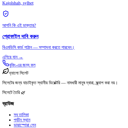
Kajolshah, sylhet
আপনি কি এই ডাক্তার?
প্রোফাইল দাবি করুন
বিএমডিসি কার্ড পাঠান — সম্পাদনা করতে পারবেন।
এগিয়ে যান →
বুকিং-এর জন্য কল
হ্যালো সিলেট
সিলেটের জন্য যাচাইকৃত স্থানীয় ডিরেক্টরি — নামধারী মানুষ দ্বারা, স্ক্র্যাপ করা নয়।
সিলেটে তৈরি 🌿
ব্রাউজ
সব তালিকা
পর্যটন স্থান
ডায়াস্পোরা লেন