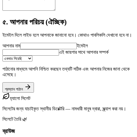
৫. আপনার পরিচয় (ঐচ্ছিক)
ইমেইল দিলে লাইভ হলে আপনাকে জানানো হবে। কোথাও পাবলিকলি দেখানো হবে না।
আপনার নাম
ইমেইল
এই জায়গার সাথে আপনার সম্পর্ক
পাঠানোর মাধ্যমে আপনি নিশ্চিত করছেন তথ্যটি সঠিক এবং আপনার নিজের জানা থেকে
এসেছে।
প্রস্তাব পাঠান
হ্যালো সিলেট
সিলেটের জন্য যাচাইকৃত স্থানীয় ডিরেক্টরি — নামধারী মানুষ দ্বারা, স্ক্র্যাপ করা নয়।
সিলেটে তৈরি 🌿
ব্রাউজ