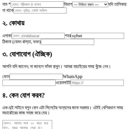
নাম
*
বিভাগ
যদি তালিকায়
না থাকে
২. কোথায়
এলাকা
শহর
ঠিকানা (যেমন রাস্তা, ভবন)
৩. যোগাযোগ (ঐচ্ছিক)
আপনি যদি জানেন; না জানলে ফাঁকা রাখুন। আমরা যাচাইয়ের সময় খুঁজে নেব।
ফোন
WhatsApp
ওয়েবসাইট
৪. কেন যোগ করব?
এক-দুই লাইনে বলুন কেন এটা সিলেটের অন্যদের জানা দরকার। এটাই বেশিরভাগ সময়
মডারেটরের কাজ সহজ করে দেয়।