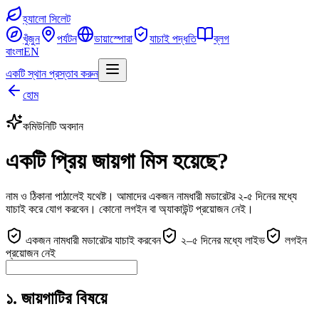
হ্যালো সিলেট
খুঁজুন
পর্যটন
ডায়াস্পোরা
যাচাই পদ্ধতি
ব্লগ
বাংলা
EN
একটি স্থান প্রস্তাব করুন
হোম
কমিউনিটি অবদান
একটি প্রিয় জায়গা মিস হয়েছে?
নাম ও ঠিকানা পাঠালেই যথেষ্ট। আমাদের একজন নামধারী মডারেটর ২-৫ দিনের মধ্যে
যাচাই করে যোগ করবেন। কোনো লগইন বা অ্যাকাউন্ট প্রয়োজন নেই।
একজন নামধারী মডারেটর যাচাই করবেন
২–৫ দিনের মধ্যে লাইভ
লগইন
প্রয়োজন নেই
১. জায়গাটির বিষয়ে