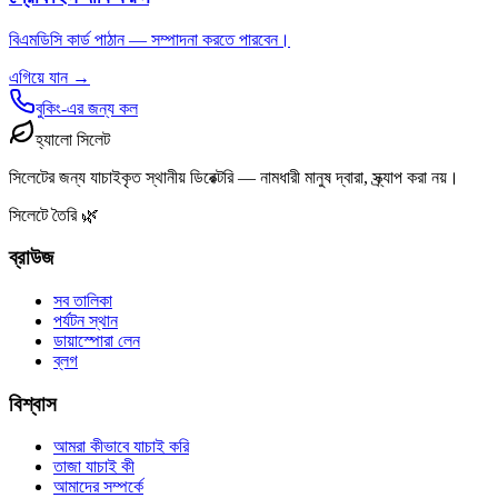
বিএমডিসি কার্ড পাঠান — সম্পাদনা করতে পারবেন।
এগিয়ে যান →
বুকিং-এর জন্য কল
হ্যালো সিলেট
সিলেটের জন্য যাচাইকৃত স্থানীয় ডিরেক্টরি — নামধারী মানুষ দ্বারা, স্ক্র্যাপ করা নয়।
সিলেটে তৈরি 🌿
ব্রাউজ
সব তালিকা
পর্যটন স্থান
ডায়াস্পোরা লেন
ব্লগ
বিশ্বাস
আমরা কীভাবে যাচাই করি
তাজা যাচাই কী
আমাদের সম্পর্কে