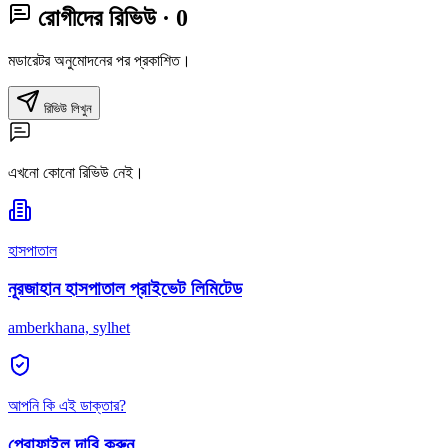
রোগীদের রিভিউ
· 0
মডারেটর অনুমোদনের পর প্রকাশিত।
রিভিউ লিখুন
এখনো কোনো রিভিউ নেই।
হাসপাতাল
নূরজাহান হাসপাতাল প্রাইভেট লিমিটেড
amberkhana, sylhet
আপনি কি এই ডাক্তার?
প্রোফাইল দাবি করুন