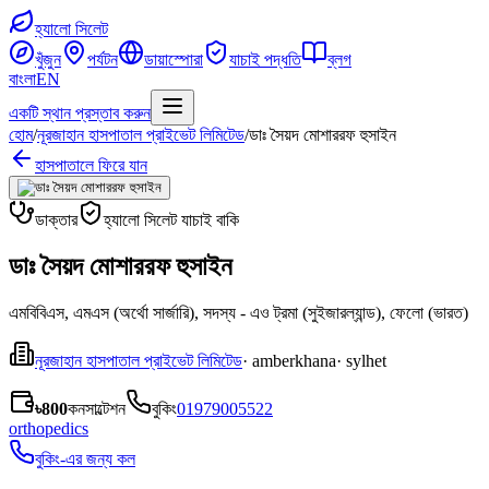
হ্যালো সিলেট
খুঁজুন
পর্যটন
ডায়াস্পোরা
যাচাই পদ্ধতি
ব্লগ
বাংলা
EN
একটি স্থান প্রস্তাব করুন
হোম
/
নূরজাহান হাসপাতাল প্রাইভেট লিমিটেড
/
ডাঃ সৈয়দ মোশাররফ হুসাইন
হাসপাতালে ফিরে যান
ডাক্তার
হ্যালো সিলেট যাচাই বাকি
ডাঃ সৈয়দ মোশাররফ হুসাইন
এমবিবিএস, এমএস (অর্থো সার্জারি), সদস্য - এও ট্রমা (সুইজারল্যান্ড), ফেলো (ভারত)
নূরজাহান হাসপাতাল প্রাইভেট লিমিটেড
· amberkhana
· sylhet
৳800
কনসাল্টেশন
বুকিং
01979005522
orthopedics
বুকিং-এর জন্য কল