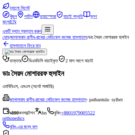
হ্যালো সিলেট
খুঁজুন
পর্যটন
ডায়াস্পোরা
যাচাই পদ্ধতি
ব্লগ
বাংলা
EN
একটি স্থান প্রস্তাব করুন
হোম
/
জালালাবাদ রাগীব-রাবেয়া মেডিকেল কলেজ হাসপাতাল
/
ডাঃ সৈয়দ মোশাররফ হুসাইন
হাসপাতালে ফিরে যান
ডাক্তার
বিএমডিসি যাচাইকৃত
2 মাস আগে যাচাই
ডাঃ সৈয়দ মোশাররফ হুসাইন
এমবিবিএস, এমএস (অর্থো সার্জারি)
জালালাবাদ রাগীব-রাবেয়া মেডিকেল কলেজ হাসপাতাল
· pathantula
· sylhet
৳800
কনসাল্টেশন
bn
বুকিং
+8801979005522
orthopedics
বুকিং-এর জন্য কল