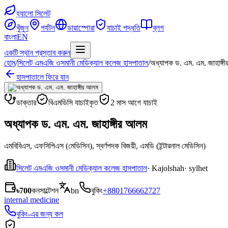
হ্যালো সিলেট
খুঁজুন
পর্যটন
ডায়াস্পোরা
যাচাই পদ্ধতি
ব্লগ
বাংলা
EN
একটি স্থান প্রস্তাব করুন
হোম
/
সিলেট এমএজি ওসমানী মেডিক্যাল কলেজ হাসপাতাল
/
অধ্যাপক ড. এম. এম. জাহাঙ্গ
হাসপাতালে ফিরে যান
ডাক্তার
বিএমডিসি যাচাইকৃত
2 মাস আগে যাচাই
অধ্যাপক ড. এম. এম. জাহাঙ্গীর আলম
এমবিবিএস, এফসিপিএস (মেডিসিন), স্বর্ণপদক বিজয়ী, এমডি (ইন্টারনাল মেডিসিন)
সিলেট এমএজি ওসমানী মেডিক্যাল কলেজ হাসপাতাল
· Kajolshah
· sylhet
৳700
কনসাল্টেশন
bn
বুকিং
+8801766662727
internal medicine
বুকিং-এর জন্য কল