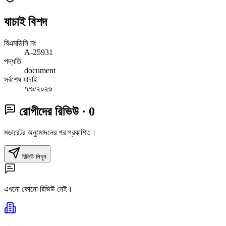
যাচাই বিশদ
বিএমডিসি নং
A-25931
পদ্ধতি
document
সর্বশেষ যাচাই
৭/৬/২০২৬
রোগীদের রিভিউ
· 0
মডারেটর অনুমোদনের পর প্রকাশিত।
রিভিউ লিখুন
এখনো কোনো রিভিউ নেই।