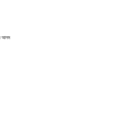
ীর আলম