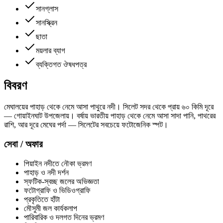
সানগ্লাস
সানস্ক্রিন
ছাতা
ময়লার ব্যাগ
ব্যক্তিগত ঔষধপত্র
বিবরণ
মেঘালয়ের পাহাড় থেকে নেমে আসা পাথুরে নদী। সিলেট সদর থেকে প্রায় ৬০ কিমি দূরে
— গোয়াইনঘাট উপজেলায়। বর্ষায় ভারতীয় পাহাড় থেকে নেমে আসা সাদা পানি, পাথরের
রাশি, আর দূরে মেঘের পর্দা — সিলেটের সবচেয়ে ফটোজেনিক স্পট।
সেবা / অফার
পিয়াইন নদীতে নৌকা ভ্রমণ
পাহাড় ও নদী দর্শন
স্ফটিক-স্বচ্ছ জলের অভিজ্ঞতা
ফটোগ্রাফি ও ভিডিওগ্রাফি
প্রকৃতিতে হাঁটা
মৌসুমী জল কার্যকলাপ
পারিবারিক ও দলগত দিনের ভ্রমণ