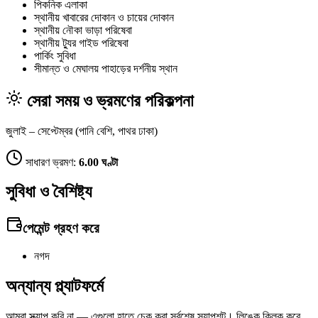
পিকনিক এলাকা
স্থানীয় খাবারের দোকান ও চায়ের দোকান
স্থানীয় নৌকা ভাড়া পরিষেবা
স্থানীয় ট্যুর গাইড পরিষেবা
পার্কিং সুবিধা
সীমান্ত ও মেঘালয় পাহাড়ের দর্শনীয় স্থান
সেরা সময় ও ভ্রমণের পরিকল্পনা
জুলাই – সেপ্টেম্বর (পানি বেশি, পাথর ঢাকা)
সাধারণ ভ্রমণ:
6.00 ঘণ্টা
সুবিধা ও বৈশিষ্ট্য
পেমেন্ট গ্রহণ করে
নগদ
অন্যান্য প্ল্যাটফর্মে
আমরা স্ক্র্যাপ করি না — এগুলো হাতে চেক করা সর্বশেষ স্ন্যাপশট। লিঙ্কে ক্লিক করে