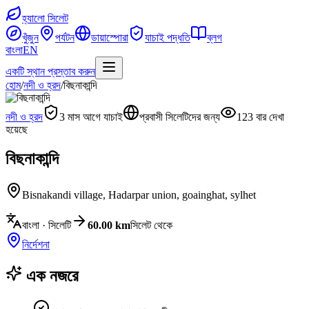
হ্যালো সিলেট
খুঁজুন
পর্যটন
ডায়াস্পোরা
যাচাই পদ্ধতি
ব্লগ
বাংলা
EN
একটি স্থান প্রস্তাব করুন
হোম
/
নদী ও হ্রদ
/
বিছনাকান্দি
নদী ও হ্রদ
3 মাস আগে যাচাই
প্রবাসী সিলেটিদের জন্য
123 বার দেখা
হয়েছে
বিছনাকান্দি
Bisnakandi village, Hadarpar union
,
goainghat, sylhet
বাংলা · সিলেটি
60.00 km
সিলেট থেকে
নির্দেশনা
এক নজরে