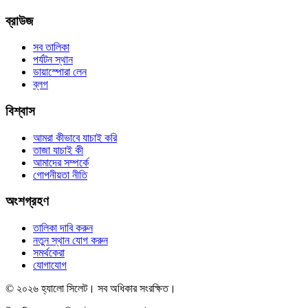
ব্রাউজ
সব তালিকা
পর্যটন স্থান
ডায়াস্পোরা লেন
ব্লগ
বিশ্বাস
আমরা কীভাবে যাচাই করি
তাজা যাচাই কী
আমাদের সম্পর্কে
গোপনীয়তা নীতি
অংশগ্রহণ
তালিকা দাবি করুন
নতুন স্থান যোগ করুন
সমর্থকেরা
যোগাযোগ
© ২০২৬ হ্যালো সিলেট। সব অধিকার সংরক্ষিত।