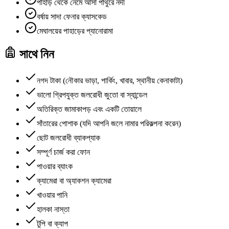
পাহাড় থেকে নেমে আসা পাথুরে নদী
বর্ষায় সাদা ফেনার ক্যাসকেড
মেঘালয়ের পাহাড়ের প্যানোরামা
সাথে নিন
নগদ টাকা (নৌকার ভাড়া, পার্কিং, খাবার, স্থানীয় কেনাকাটা)
ভালো গ্রিপযুক্ত জলরোধী জুতো বা স্যান্ডেল
অতিরিক্ত জামাকাপড় এবং একটি তোয়ালে
সাঁতারের পোশাক (যদি আপনি জলে নামার পরিকল্পনা করেন)
ছোট জলরোধী ব্যাকপ্যাক
সম্পূর্ণ চার্জ করা ফোন
পাওয়ার ব্যাংক
ক্যামেরা বা অ্যাকশন ক্যামেরা
খাওয়ার পানি
হালকা নাস্তা
টুপি বা ক্যাপ