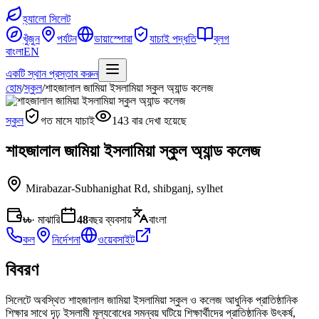
হ্যালো সিলেট
খুঁজুন
পর্যটন
ডায়াস্পোরা
যাচাই পদ্ধতি
ব্লগ
বাংলা
EN
একটি স্থান প্রস্তাব করুন
হোম
/
স্কুল
/
শাহজালাল জামিয়া ইসলামিয়া স্কুল অ্যান্ড কলেজ
স্কুল
গত মাসে যাচাই
143 বার দেখা হয়েছে
শাহজালাল জামিয়া ইসলামিয়া স্কুল অ্যান্ড কলেজ
Mirabazar-Subhanighat Rd
,
shibganj, sylhet
৳৳
· মাঝারি
48
বছর ব্যবসায়
বাংলা
কল
নির্দেশনা
ওয়েবসাইট
বিবরণ
সিলেটে অবস্থিত শাহজালাল জামিয়া ইসলামিয়া স্কুল ও কলেজ আধুনিক প্রাতিষ্ঠানিক
শিক্ষার সাথে দৃঢ় ইসলামী মূল্যবোধের সমন্বয় ঘটিয়ে শিক্ষার্থীদের প্রাতিষ্ঠানিক উৎকর্ষ,