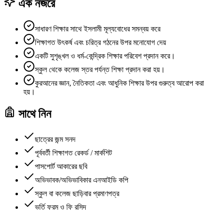
এক নজরে
সাধারণ শিক্ষার সাথে ইসলামী মূল্যবোধের সমন্বয় করে
শিক্ষাগত উৎকর্ষ এবং চরিত্র গঠনের উপর মনোযোগ দেয়
একটি সুশৃঙ্খল ও ধর্ম-কেন্দ্রিক শিক্ষার পরিবেশ প্রদান করে।
স্কুল থেকে কলেজ স্তর পর্যন্ত শিক্ষা প্রদান করা হয়।
কুরআনের জ্ঞান, নৈতিকতা এবং আধুনিক শিক্ষার উপর গুরুত্ব আরোপ করা
হয়।
সাথে নিন
ছাত্রের জন্ম সনদ
পূর্ববর্তী শিক্ষাগত রেকর্ড / মার্কশিট
পাসপোর্ট আকারের ছবি
অভিভাবক/অভিভাবিকার এনআইডি কপি
স্কুল বা কলেজ ছাড়িবার প্রমাণপত্র
ভর্তি ফরম ও ফি রসিদ