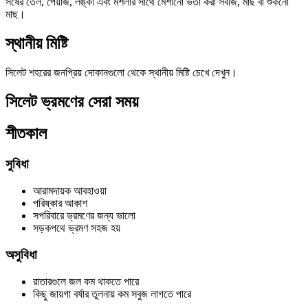
সর্ষের তেল, পেঁয়াজ, লঙ্কা এবং মশলার সাথে মেশানো ভর্তা করা সবজি, মাছ বা শুকনো
মাছ।
স্থানীয় মিষ্টি
সিলেট শহরের জনপ্রিয় দোকানগুলো থেকে স্থানীয় মিষ্টি চেখে দেখুন।
সিলেট ভ্রমণের সেরা সময়
শীতকাল
সুবিধা
আরামদায়ক আবহাওয়া
পরিষ্কার আকাশ
সপরিবারে ভ্রমণের জন্য ভালো
সড়কপথে ভ্রমণ সহজ হয়
অসুবিধা
রাতারগুলে জল কম থাকতে পারে
কিছু জায়গা বর্ষার তুলনায় কম সবুজ লাগতে পারে