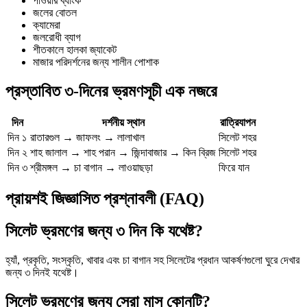
পাওয়ার ব্যাংক
জলের বোতল
ক্যামেরা
জলরোধী ব্যাগ
শীতকালে হালকা জ্যাকেট
মাজার পরিদর্শনের জন্য শালীন পোশাক
প্রস্তাবিত ৩-দিনের ভ্রমণসূচী এক নজরে
দিন
দর্শনীয় স্থান
রাত্রিযাপন
দিন ১
রাতারগুল → জাফলং → লালাখাল
সিলেট শহর
দিন ২
শাহ জালাল → শাহ পরান → জিন্দাবাজার → কিন ব্রিজ
সিলেট শহর
দিন ৩
শ্রীমঙ্গল → চা বাগান → লাওয়াছড়া
ফিরে যান
প্রায়শই জিজ্ঞাসিত প্রশ্নাবলী (FAQ)
সিলেট ভ্রমণের জন্য ৩ দিন কি যথেষ্ট?
হ্যাঁ, প্রকৃতি, সংস্কৃতি, খাবার এবং চা বাগান সহ সিলেটের প্রধান আকর্ষণগুলো ঘুরে দেখার
জন্য ৩ দিনই যথেষ্ট।
সিলেট ভ্রমণের জন্য সেরা মাস কোনটি?