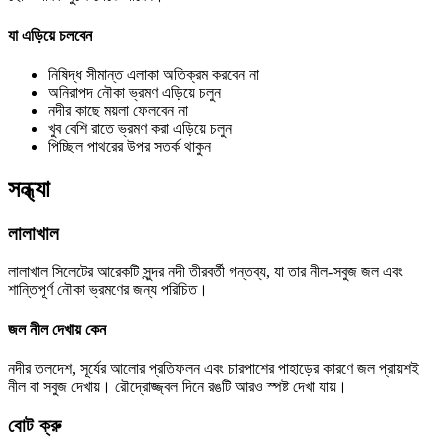
যা এড়িয়ে চলবেন
নিষিদ্ধ সীমান্ত এলাকা অতিক্রম করবেন না
অনিরাপদ নৌকা ভ্রমণ এড়িয়ে চলুন
নদীর কাছে ময়লা ফেলবেন না
খুব বেশি রাতে ভ্রমণ করা এড়িয়ে চলুন
পিচ্ছিল পাথরের উপর সতর্ক থাকুন
সন্ধ্যা
লালাখাল
লালাখাল সিলেটের আরেকটি সুন্দর নদী তীরবর্তী গন্তব্য, যা তার নীল-সবুজ জল এবং
শান্তিপূর্ণ নৌকা ভ্রমণের জন্য পরিচিত।
জল নীল দেখায় কেন
নদীর তলদেশ, সূর্যের আলোর প্রতিফলন এবং চারপাশের পাহাড়ের কারণে জল প্রায়শই
নীল বা সবুজ দেখায়। রৌদ্রোজ্জ্বল দিনে রঙটি আরও স্পষ্ট দেখা যায়।
বোট ক্রু