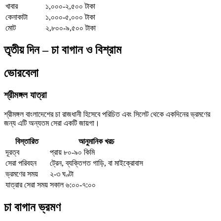
খাবার
১,০০০-২,৫০০ টাকা
কেনাকাটা
১,০০০-৫,০০০ টাকা
মোট
২,৮০০-৯,৫০০ টাকা
তৃতীয় দিন – চা বাগান ও বিশ্রাম
ভোরবেলা
শ্রীমঙ্গল যাত্রা
শ্রীমঙ্গল বাংলাদেশের চা রাজধানী হিসেবে পরিচিত এবং সিলেট থেকে একদিনের ভ্রমণের
জন্য এটি অন্যতম সেরা একটি জায়গা।
বিস্তারিত
আনুমানিক খরচ
দূরত্ব
প্রায় ৮০-৯০ কিমি
সেরা পরিবহন
ট্রেন, ব্যক্তিগত গাড়ি, বা মাইক্রোবাস
ভ্রমণের সময়
২-৩ ঘণ্টা
যাত্রার সেরা সময়
সকাল ৬:০০-৭:০০
চা বাগান ভ্রমণ