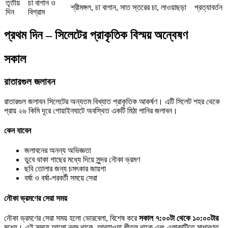
তৃতীয়
চা বাগান ও
শ্রীমঙ্গল, চা বাগান, সাত স্তরের চা, লাওয়াছড়া
প্রত্যাবর্তন
দিন
বিশ্রাম
প্রথম দিন – সিলেটের প্রাকৃতিক বিস্ময় অন্বেষণ
সকাল
রাতারগুল জলাবন
রাতারগুল জলাবন সিলেটের অন্যতম বিখ্যাত প্রাকৃতিক আকর্ষণ। এটি সিলেট শহর থেকে
প্রায় ২৬ কিমি দূরে গোয়াইনঘাটে অবস্থিত একটি মিঠা পানির জলাবন।
কেন যাবেন
জলাবনের অনন্য অভিজ্ঞতা
ডুবে থাকা গাছের মধ্যে দিয়ে সুন্দর নৌকা ভ্রমণ
ছবি তোলার জন্য চমৎকার জায়গা
বর্ষা ও বর্ষা-পরবর্তী সময়ে সেরা
নৌকা ভ্রমণের সেরা সময়
নৌকা ভ্রমণের সেরা সময় হলো ভোরবেলা, বিশেষ করে
সকাল ৭:০০টা থেকে ১০:০০টার
মধ্যে। এই সময়ে আলো নরম থাকে, আবহাওয়া শীতল থাকে এবং এলাকাটিতে সাধারণত