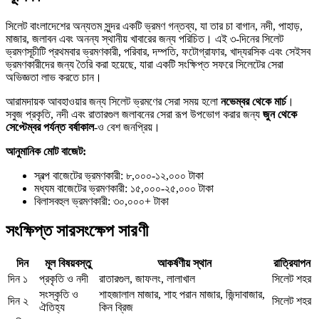
সিলেট বাংলাদেশের অন্যতম সুন্দর একটি ভ্রমণ গন্তব্য, যা তার চা বাগান, নদী, পাহাড়,
মাজার, জলাবন এবং অনন্য স্থানীয় খাবারের জন্য পরিচিত। এই ৩-দিনের সিলেট
ভ্রমণসূচীটি প্রথমবার ভ্রমণকারী, পরিবার, দম্পতি, ফটোগ্রাফার, খাদ্যরসিক এবং সেইসব
ভ্রমণকারীদের জন্য তৈরি করা হয়েছে, যারা একটি সংক্ষিপ্ত সফরে সিলেটের সেরা
অভিজ্ঞতা লাভ করতে চান।
আরামদায়ক আবহাওয়ার জন্য সিলেট ভ্রমণের সেরা সময় হলো
নভেম্বর থেকে মার্চ
।
সবুজ প্রকৃতি, নদী এবং রাতারগুল জলাবনের সেরা রূপ উপভোগ করার জন্য
জুন থেকে
সেপ্টেম্বর পর্যন্ত বর্ষাকাল
-ও বেশ জনপ্রিয়।
আনুমানিক মোট বাজেট:
স্বল্প বাজেটের ভ্রমণকারী: ৮,০০০-১২,০০০ টাকা
মধ্যম বাজেটের ভ্রমণকারী: ১৫,০০০-২৫,০০০ টাকা
বিলাসবহুল ভ্রমণকারী: ৩০,০০০+ টাকা
সংক্ষিপ্ত সারসংক্ষেপ সারণী
দিন
মূল বিষয়বস্তু
আকর্ষণীয় স্থান
রাত্রিযাপন
দিন ১
প্রকৃতি ও নদী
রাতারগুল, জাফলং, লালাখাল
সিলেট শহর
সংস্কৃতি ও
শাহজালাল মাজার, শাহ পরান মাজার, জিন্দাবাজার,
দিন ২
সিলেট শহর
ঐতিহ্য
কিন ব্রিজ