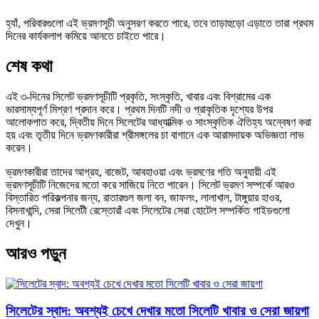
হ্যাঁ, পরিবারগুলো এই ভ্রমণসূচী অনুসরণ করতে পারে, তবে তাড়াহুড়ো এড়াতে তারা প্রথম
দিনের কার্যকলাপ কমিয়ে আনতে চাইতে পারে।
শেষ কথা
এই ৩-দিনের সিলেট ভ্রমণসূচীটি প্রকৃতি, সংস্কৃতি, খাবার এবং বিশ্রামের এক
ভারসাম্যপূর্ণ মিশ্রণ প্রদান করে। প্রথম দিনটি নদী ও প্রাকৃতিক দৃশ্যের উপর
আলোকপাত করে, দ্বিতীয় দিনে সিলেটের আধ্যাত্মিক ও সাংস্কৃতিক ঐতিহ্য অন্বেষণ করা
হয় এবং তৃতীয় দিনে ভ্রমণকারীরা শ্রীমঙ্গলের চা বাগানে এক আরামদায়ক অভিজ্ঞতা লাভ
করেন।
ভ্রমণকারীরা তাদের আগ্রহ, বাজেট, আবহাওয়া এবং ভ্রমণের গতি অনুযায়ী এই
ভ্রমণসূচীটি নিজেদের মতো করে সাজিয়ে নিতে পারেন। সিলেট ভ্রমণ সম্পর্কে আরও
বিস্তারিত পরিকল্পনার জন্য, রাতারগুল জলা বন, জাফলং, লালাখাল, টাঙ্গুয়ার হাওর,
বিসনাখান্দি, সেরা সিলেটী রেস্তোরাঁ এবং সিলেটের সেরা হোটেল সম্পর্কিত গাইডগুলো
দেখুন।
আরও পড়ুন
সিলেটের স্বাদ: অবশ্যই চেখে দেখার মতো সিলেটি খাবার ও সেরা জায়গা