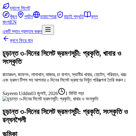
হ্যালো সিলেট
খুঁজুন
পর্যটন
ডায়াস্পোরা
যাচাই পদ্ধতি
ব্লগ
বাংলা
EN
একটি স্থান প্রস্তাব করুন
ব্লগে ফিরে যান
চূড়ান্ত ৩-দিনের সিলেট ভ্রমণসূচী: প্রকৃতি, খাবার ও
সংস্কৃতি
রাতারগুল, জাফলং, লালাখাল, মাজার, চা বাগান, স্থানীয় খাবার, হোটেল, পরিবহন, খরচ
এবং ভ্রমণ টিপস সহ আপনার ৩ দিনের সিলেট ভ্রমণের নিখুঁত পরিকল্পনা তৈরি করুন।
Sayeem Uddin
03 জুলাই, 2026
1 মিনিট পড়া
চূড়ান্ত ৩-দিনের সিলেট ভ্রমণসূচী: প্রকৃতি, সংস্কৃতি ও
রন্ধনশৈলী
ভূমিকা