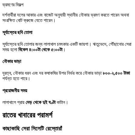
ভ্রমণের বিকল্প
দর্শনার্থীরা দলের আকার এবং বাজেট অনুযায়ী স্থানীয় নৌকায় ভ্রমণ করতে পারেন অথবা
সংরক্ষিত বোট ক্রুজে যেতে পারেন।
সূর্যাস্তের ছবি তোলা
সূর্যাস্তের ছবি তোলার জন্য লালাখাল চমৎকার একটি জায়গা। ঋতুভেদে, পৌঁছানোর সেরা
সময় হলো
বিকেল ৪:০০টা থেকে ৫:০০টা
।
নৌকার ভাড়া
দূরত্ব, নৌকার ধরন এবং দর কষাকষির উপর নির্ভর করে নৌকার ভাড়া
৮০০-২,৫০০ টাকা
পর্যন্ত হতে পারে।
প্রয়োজনীয় সময়
লালাখালে প্রায়
দেড় থেকে দুই ঘণ্টা
কাটান।
রাতের খাবারের পরামর্শ
কাছাকাছি সেরা সিলেটি রেস্তোরাঁ