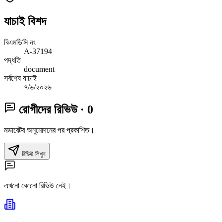
যাচাই বিশদ
বিএমডিসি নং
A-37194
পদ্ধতি
document
সর্বশেষ যাচাই
৭/৬/২০২৬
রোগীদের রিভিউ
· 0
মডারেটর অনুমোদনের পর প্রকাশিত।
রিভিউ লিখুন
এখনো কোনো রিভিউ নেই।