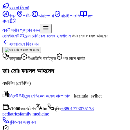
হ্যালো সিলেট
খুঁজুন
পর্যটন
ডায়াস্পোরা
যাচাই পদ্ধতি
ব্লগ
বাংলা
EN
একটি স্থান প্রস্তাব করুন
হোম
/
সিলেট উইমেন্স মেডিকেল কলেজ হাসপাতাল
/
ডাঃ মোঃ ফয়সল আহমেদ
হাসপাতালে ফিরে যান
ডাক্তার
বিএমডিসি যাচাইকৃত
গত মাসে যাচাই
ডাঃ মোঃ ফয়সল আহমেদ
এমবিবিস (মেডিসিন)
সিলেট উইমেন্স মেডিকেল কলেজ হাসপাতাল
· kazitula
· sylhet
৳1000
কনসাল্টেশন
bn
বুকিং
+8801773035138
pediatrics
family medicine
বুকিং-এর জন্য কল