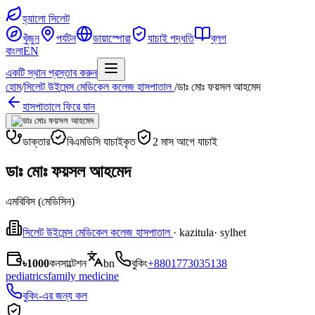
হ্যালো সিলেট
খুঁজুন
পর্যটন
ডায়াস্পোরা
যাচাই পদ্ধতি
ব্লগ
বাংলা
EN
একটি স্থান প্রস্তাব করুন
হোম
/
সিলেট উইমেন্স মেডিকেল কলেজ হাসপাতাল
/
ডাঃ মোঃ ফয়সল আহমেদ
হাসপাতালে ফিরে যান
ডাক্তার
বিএমডিসি যাচাইকৃত
2 মাস আগে যাচাই
ডাঃ মোঃ ফয়সল আহমেদ
এমবিবিস (মেডিসিন)
সিলেট উইমেন্স মেডিকেল কলেজ হাসপাতাল
· kazitula
· sylhet
৳1000
কনসাল্টেশন
bn
বুকিং
+8801773035138
pediatrics
family medicine
বুকিং-এর জন্য কল