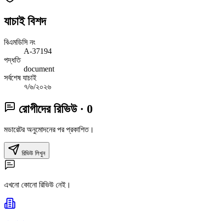
যাচাই বিশদ
বিএমডিসি নং
A-37194
পদ্ধতি
document
সর্বশেষ যাচাই
৭/৬/২০২৬
রোগীদের রিভিউ
· 0
মডারেটর অনুমোদনের পর প্রকাশিত।
রিভিউ লিখুন
এখনো কোনো রিভিউ নেই।