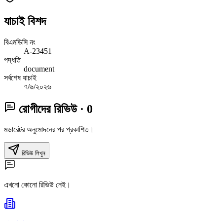
যাচাই বিশদ
বিএমডিসি নং
A-23451
পদ্ধতি
document
সর্বশেষ যাচাই
৭/৬/২০২৬
রোগীদের রিভিউ
· 0
মডারেটর অনুমোদনের পর প্রকাশিত।
রিভিউ লিখুন
এখনো কোনো রিভিউ নেই।