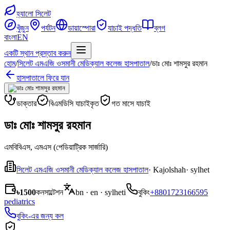
হ্যালো সিলেট
খুঁজুন
পর্যটন
ডায়াস্পোরা
যাচাই পদ্ধতি
ব্লগ
বাংলা
EN
একটি স্থান প্রস্তাব করুন
হোম
/
সিলেট এমএজি ওসমানী মেডিক্যাল কলেজ হাসপাতাল
/
ডাঃ মোঃ শামসুর রহমান
হাসপাতালে ফিরে যান
ডাক্তার
বিএমডিসি যাচাইকৃত
গত মাসে যাচাই
ডাঃ মোঃ শামসুর রহমান
এমবিবিএস, এমএস (পেডিয়াট্রিক সার্জারি)
সিলেট এমএজি ওসমানী মেডিক্যাল কলেজ হাসপাতাল
· Kajolshah
· sylhet
৳1500
কনসাল্টেশন
bn · en · sylheti
বুকিং
+8801723166595
pediatrics
বুকিং-এর জন্য কল