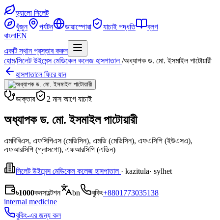
হ্যালো সিলেট
খুঁজুন
পর্যটন
ডায়াস্পোরা
যাচাই পদ্ধতি
ব্লগ
বাংলা
EN
একটি স্থান প্রস্তাব করুন
হোম
/
সিলেট উইমেন্স মেডিকেল কলেজ হাসপাতাল
/
অধ্যাপক ড. মো. ইসমাইল পাটোয়ারী
হাসপাতালে ফিরে যান
ডাক্তার
2 মাস আগে যাচাই
অধ্যাপক ড. মো. ইসমাইল পাটোয়ারী
এমবিবিএস, এফসিপিএস (মেডিসিন), এমডি (মেডিসিন), এফএসিপি (ইউএসএ),
এফআরসিপি (গ্লাসগো), এফআরসিপি (এডিন)
সিলেট উইমেন্স মেডিকেল কলেজ হাসপাতাল
· kazitula
· sylhet
৳1000
কনসাল্টেশন
bn
বুকিং
+8801773035138
internal medicine
বুকিং-এর জন্য কল