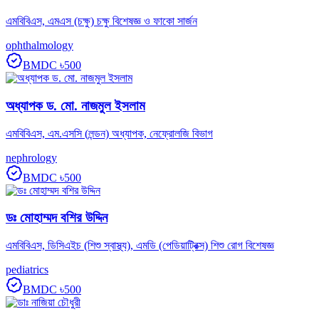
এমবিবিএস, এমএস (চক্ষু) চক্ষু বিশেষজ্ঞ ও ফাকো সার্জন
ophthalmology
BMDC
৳500
অধ্যাপক ড. মো. নাজমুল ইসলাম
এমবিবিএস, এম.এসসি (লন্ডন) অধ্যাপক, নেফ্রোলজি বিভাগ
nephrology
BMDC
৳500
ডঃ মোহাম্মদ বশির উদ্দিন
এমবিবিএস, ডিসিএইচ (শিশু স্বাস্থ্য), এমডি (পেডিয়াট্রিক্স) শিশু রোগ বিশেষজ্ঞ
pediatrics
BMDC
৳500