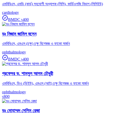
এমবিবিএস, এমডি (কার্ড) সহযোগী অধ্যাপক (সিসি), কার্ডিওলজি বিভাগ (সিসিইউ)
cardiology
BMDC
৳400
ডঃ নিজাম জামিল হুসেন
এমবিবিএস, এমএস (চক্ষু) চক্ষু বিশেষজ্ঞ ও ফাকো সার্জন
ophthalmology
BMDC
৳400
প্রফেসর ড. শামসুল আলম চৌধুরী
এমবিবিএস, ডিও (ডিইউ), এমএস (আই) চক্ষু বিশেষজ্ঞ ও ফাকো সার্জন
ophthalmology
৳800
ডঃ মোহাম্মদ সেলিম রেজা