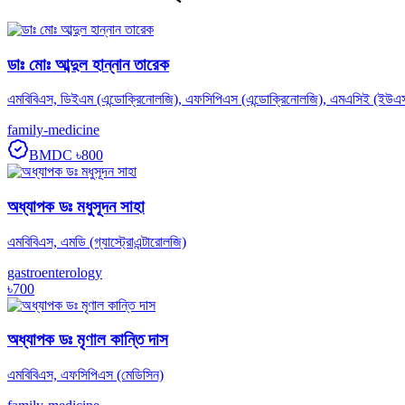
ডাঃ মোঃ আব্দুল হান্নান তারেক
এমবিবিএস, ডিইএম (এন্ডোক্রিনোলজি), এফসিপিএস (এন্ডোক্রিনোলজি), এমএসিই (ইউএ
family-medicine
BMDC
৳800
অধ্যাপক ডঃ মধুসূদন সাহা
এমবিবিএস, এমডি (গ্যাস্ট্রোএন্টারোলজি)
gastroenterology
৳700
অধ্যাপক ডঃ মৃণাল কান্তি দাস
এমবিবিএস, এফসিপিএস (মেডিসিন)