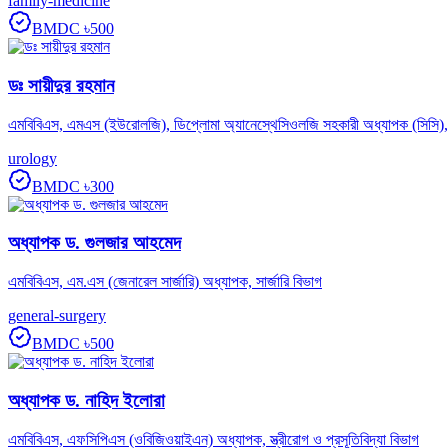
family-medicine
BMDC
৳500
ডঃ সায়ীদুর রহমান
এমবিবিএস, এমএস (ইউরোলজি), ডিপ্লোমা অ্যানেস্থেসিওলজি সহকারী অধ্যাপক (সিসি)
urology
BMDC
৳300
অধ্যাপক ড. গুলজার আহমেদ
এমবিবিএস, এম.এস (জেনারেল সার্জারি) অধ্যাপক, সার্জারি বিভাগ
general-surgery
BMDC
৳500
অধ্যাপক ড. নাহিদ ইলোরা
এমবিবিএস, এফসিপিএস (ওবিজিওয়াইএন) অধ্যাপক, স্ত্রীরোগ ও প্রসূতিবিদ্যা বিভাগ