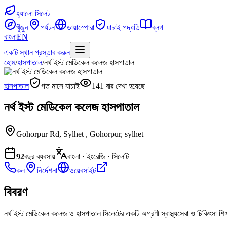
হ্যালো সিলেট
খুঁজুন
পর্যটন
ডায়াস্পোরা
যাচাই পদ্ধতি
ব্লগ
বাংলা
EN
একটি স্থান প্রস্তাব করুন
হোম
/
হাসপাতাল
/
নর্থ ইস্ট মেডিকেল কলেজ হাসপাতাল
হাসপাতাল
গত মাসে যাচাই
141 বার দেখা হয়েছে
নর্থ ইস্ট মেডিকেল কলেজ হাসপাতাল
Gohorpur Rd, Sylhet
,
Gohorpur, sylhet
92
বছর ব্যবসায়
বাংলা · ইংরেজি · সিলেটি
কল
নির্দেশনা
ওয়েবসাইট
বিবরণ
নর্থ ইস্ট মেডিকেল কলেজ ও হাসপাতাল সিলেটের একটি অগ্রণী স্বাস্থ্যসেবা ও চিকিৎসা শিক্ষ