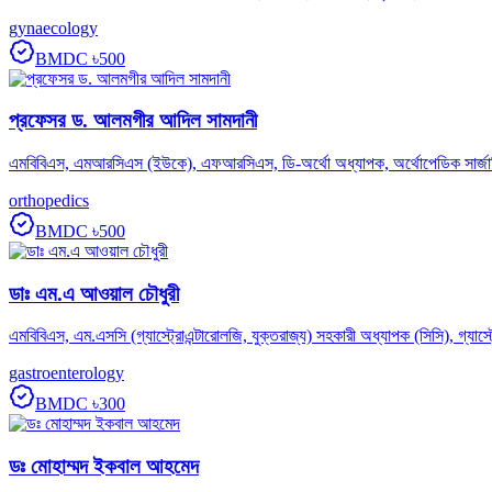
gynaecology
BMDC
৳500
প্রফেসর ড. আলমগীর আদিল সামদানী
এমবিবিএস, এমআরসিএস (ইউকে), এফআরসিএস, ডি-অর্থো অধ্যাপক, অর্থোপেডিক সার্জার
orthopedics
BMDC
৳500
ডাঃ এম.এ আওয়াল চৌধুরী
এমবিবিএস, এম.এসসি (গ্যাস্ট্রোএন্টারোলজি, যুক্তরাজ্য) সহকারী অধ্যাপক (সিসি), গ্যাস্
gastroenterology
BMDC
৳300
ডঃ মোহাম্মদ ইকবাল আহমেদ