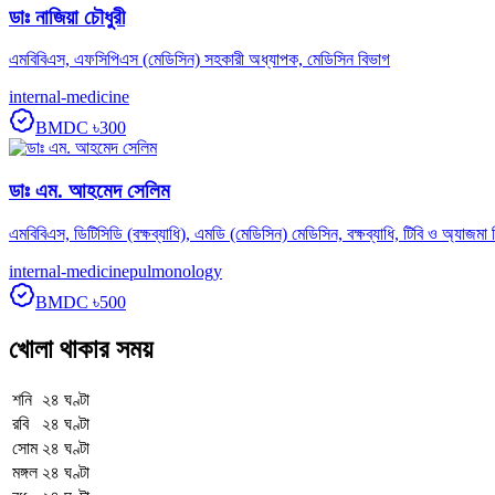
ডাঃ নাজিয়া চৌধুরী
এমবিবিএস, এফসিপিএস (মেডিসিন) সহকারী অধ্যাপক, মেডিসিন বিভাগ
internal-medicine
BMDC
৳300
ডাঃ এম. আহমেদ সেলিম
এমবিবিএস, ডিটিসিডি (বক্ষব্যাধি), এমডি (মেডিসিন) মেডিসিন, বক্ষব্যাধি, টিবি ও অ্যাজমা 
internal-medicine
pulmonology
BMDC
৳500
খোলা থাকার সময়
শনি
২৪ ঘণ্টা
রবি
২৪ ঘণ্টা
সোম
২৪ ঘণ্টা
মঙ্গল
২৪ ঘণ্টা