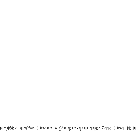
া প্রতিষ্ঠান, যা অভিজ্ঞ চিকিৎসক ও আধুনিক সুযোগ-সুবিধার মাধ্যমে উন্নত চিকিৎসা, বিশেষায়