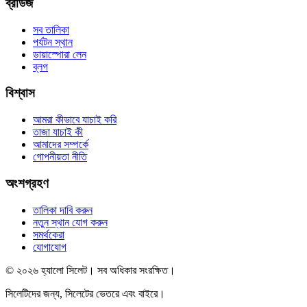
ব্রাউজ
সব তালিকা
পর্যটন স্থান
ডায়াস্পোরা লেন
ব্লগ
বিশ্বাস
আমরা কীভাবে যাচাই করি
তাজা যাচাই কী
আমাদের সম্পর্কে
গোপনীয়তা নীতি
অংশগ্রহণ
তালিকা দাবি করুন
নতুন স্থান যোগ করুন
সমর্থকেরা
যোগাযোগ
© ২০২৬ হ্যালো সিলেট। সব অধিকার সংরক্ষিত।
সিলেটিদের জন্য, সিলেটের ভেতরে এবং বাইরে।