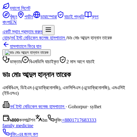
হ্যালো সিলেট
খুঁজুন
পর্যটন
ডায়াস্পোরা
যাচাই পদ্ধতি
ব্লগ
বাংলা
EN
একটি স্থান প্রস্তাব করুন
হোম
/
নর্থ ইস্ট মেডিকেল কলেজ হাসপাতাল
/
ডাঃ মোঃ আব্দুল হান্নান তারেক
হাসপাতালে ফিরে যান
ডাক্তার
বিএমডিসি যাচাইকৃত
2 মাস আগে যাচাই
ডাঃ মোঃ আব্দুল হান্নান তারেক
এমবিবিএস, ডিইএম (এন্ডোক্রিনোলজি), এফসিপিএস (এন্ডোক্রিনোলজি), এমএসিই
(ইউএসএ)
নর্থ ইস্ট মেডিকেল কলেজ হাসপাতাল
· Gohorpur
· sylhet
৳800
কনসাল্টেশন
bn
বুকিং
+8801717683333
family medicine
বুকিং-এর জন্য কল