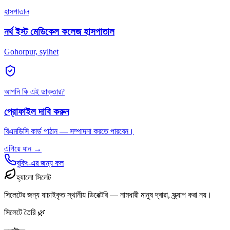
হাসপাতাল
নর্থ ইস্ট মেডিকেল কলেজ হাসপাতাল
Gohorpur, sylhet
আপনি কি এই ডাক্তার?
প্রোফাইল দাবি করুন
বিএমডিসি কার্ড পাঠান — সম্পাদনা করতে পারবেন।
এগিয়ে যান →
বুকিং-এর জন্য কল
হ্যালো সিলেট
সিলেটের জন্য যাচাইকৃত স্থানীয় ডিরেক্টরি — নামধারী মানুষ দ্বারা, স্ক্র্যাপ করা নয়।
সিলেটে তৈরি 🌿