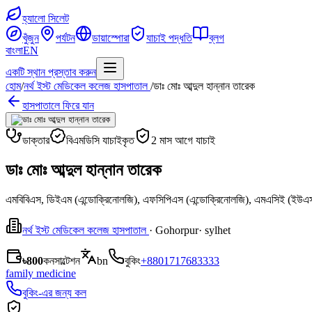
হ্যালো সিলেট
খুঁজুন
পর্যটন
ডায়াস্পোরা
যাচাই পদ্ধতি
ব্লগ
বাংলা
EN
একটি স্থান প্রস্তাব করুন
হোম
/
নর্থ ইস্ট মেডিকেল কলেজ হাসপাতাল
/
ডাঃ মোঃ আব্দুল হান্নান তারেক
হাসপাতালে ফিরে যান
ডাক্তার
বিএমডিসি যাচাইকৃত
2 মাস আগে যাচাই
ডাঃ মোঃ আব্দুল হান্নান তারেক
এমবিবিএস, ডিইএম (এন্ডোক্রিনোলজি), এফসিপিএস (এন্ডোক্রিনোলজি), এমএসিই (ইউএ
নর্থ ইস্ট মেডিকেল কলেজ হাসপাতাল
· Gohorpur
· sylhet
৳800
কনসাল্টেশন
bn
বুকিং
+8801717683333
family medicine
বুকিং-এর জন্য কল