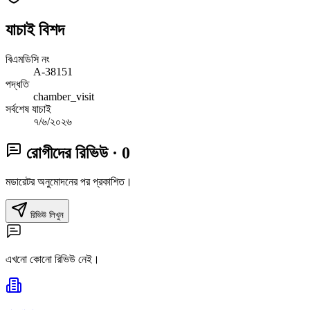
যাচাই বিশদ
বিএমডিসি নং
A-38151
পদ্ধতি
chamber_visit
সর্বশেষ যাচাই
৭/৬/২০২৬
রোগীদের রিভিউ
· 0
মডারেটর অনুমোদনের পর প্রকাশিত।
রিভিউ লিখুন
এখনো কোনো রিভিউ নেই।