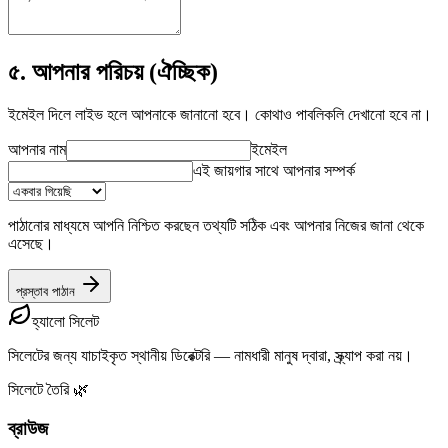
৫. আপনার পরিচয় (ঐচ্ছিক)
ইমেইল দিলে লাইভ হলে আপনাকে জানানো হবে। কোথাও পাবলিকলি দেখানো হবে না।
আপনার নাম
ইমেইল
এই জায়গার সাথে আপনার সম্পর্ক
পাঠানোর মাধ্যমে আপনি নিশ্চিত করছেন তথ্যটি সঠিক এবং আপনার নিজের জানা থেকে
এসেছে।
প্রস্তাব পাঠান
হ্যালো সিলেট
সিলেটের জন্য যাচাইকৃত স্থানীয় ডিরেক্টরি — নামধারী মানুষ দ্বারা, স্ক্র্যাপ করা নয়।
সিলেটে তৈরি 🌿
ব্রাউজ