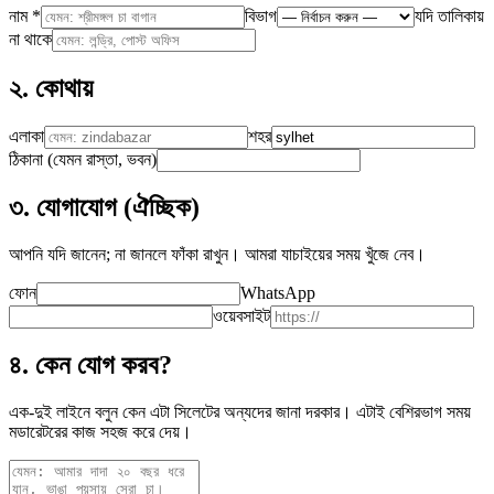
নাম
*
বিভাগ
যদি তালিকায়
না থাকে
২. কোথায়
এলাকা
শহর
ঠিকানা (যেমন রাস্তা, ভবন)
৩. যোগাযোগ (ঐচ্ছিক)
আপনি যদি জানেন; না জানলে ফাঁকা রাখুন। আমরা যাচাইয়ের সময় খুঁজে নেব।
ফোন
WhatsApp
ওয়েবসাইট
৪. কেন যোগ করব?
এক-দুই লাইনে বলুন কেন এটা সিলেটের অন্যদের জানা দরকার। এটাই বেশিরভাগ সময়
মডারেটরের কাজ সহজ করে দেয়।