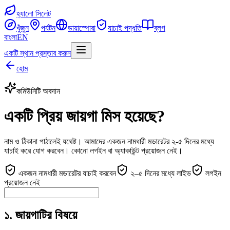
হ্যালো সিলেট
খুঁজুন
পর্যটন
ডায়াস্পোরা
যাচাই পদ্ধতি
ব্লগ
বাংলা
EN
একটি স্থান প্রস্তাব করুন
হোম
কমিউনিটি অবদান
একটি প্রিয় জায়গা মিস হয়েছে?
নাম ও ঠিকানা পাঠালেই যথেষ্ট। আমাদের একজন নামধারী মডারেটর ২-৫ দিনের মধ্যে
যাচাই করে যোগ করবেন। কোনো লগইন বা অ্যাকাউন্ট প্রয়োজন নেই।
একজন নামধারী মডারেটর যাচাই করবেন
২–৫ দিনের মধ্যে লাইভ
লগইন
প্রয়োজন নেই
১. জায়গাটির বিষয়ে